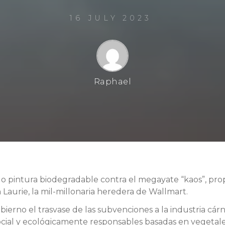
16 JULY 2023
Raphael
 pintura biodegradable contra el megayate “kaos”, pro
Laurie, la mil-millonaria heredera de Wallmart.
bierno el trasvase de las subvenciones a la industria cárn
social y ecológicamente responsables basadas en vegetale