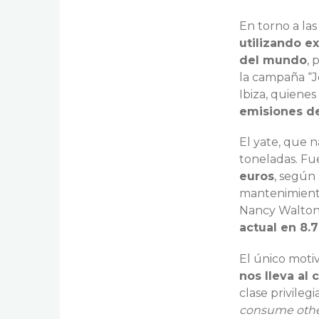
En torno a las
utilizando e
del mundo
, 
la campaña “Je
Ibiza, quien
emisiones de
El yate, que 
toneladas. Fu
euros
, según
mantenimiento 
Nancy Walton,
actual en 8.
El único moti
nos lleva al 
clase privileg
consume other