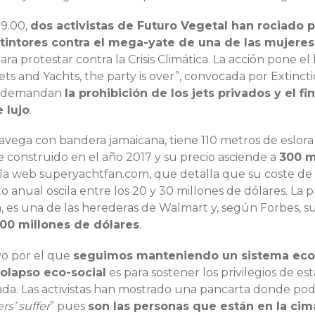
 9.00,
dos activistas de Futuro Vegetal han rociado p
xtintores contra el mega-yate de una de las mujeres
para protestar contra la Crisis Climática. La acción pone el
ts and Yachts, the party is over”, convocada por Extinct
es demandan
la prohibición de los jets privados y el fi
 lujo
.
navega con bandera jamaicana, tiene 110 metros de eslora
e construido en el año 2017 y su precio asciende a
300 m
 la web superyachtfan.com, que detalla que su coste de
anual oscila entre los 20 y 30 millones de dólares. La pr
 es una de las herederas de Walmart y, según Forbes, s
700 millones de dólares
.
vo por el que
seguimos manteniendo un sistema ec
colapso eco-social
es para sostener los privilegios de e
iada. Las activistas han mostrado una pancarta donde podí
s’ suffer
” pues
son las personas que están en la cim