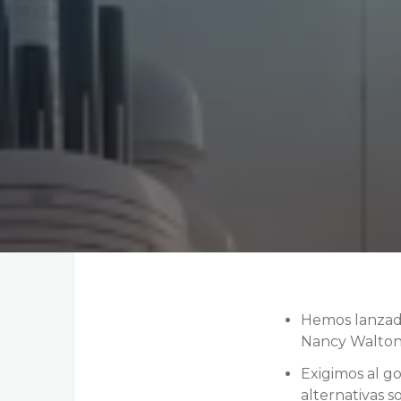
Hemos lanzado
Nancy Walton 
Exigimos al go
alternativas 