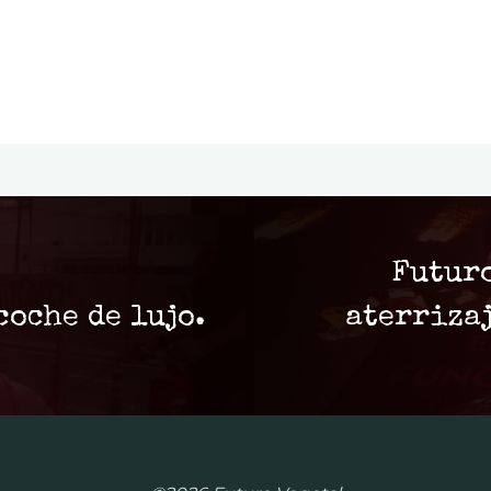
Futuro
coche de lujo.
aterriza