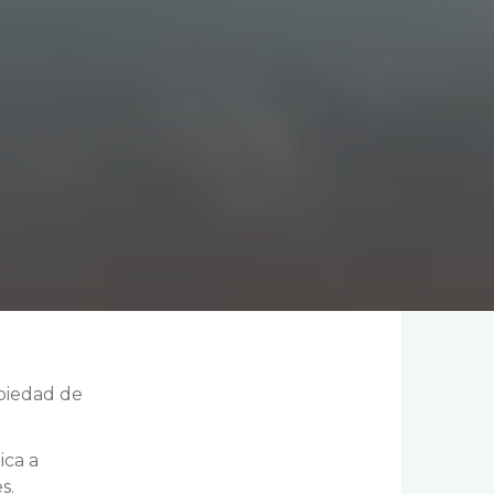
piedad de
ica a
s.