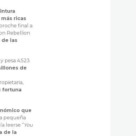
intura
 más ricas
 broche final a
ion Rebellion
n de las
 y pesa 4.523
illones de
opietaria,
u
fortuna
onómico que
sta pequeña
a leerse “
You
a de la