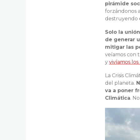
pirámide soci
forzándonos a 
destruyendo e
Solo la unió
de generar u
mitigar las 
veíamos con 
y
vivíamos los
La Crisis Clim
del planeta.
N
va a poner f
Climática
. No