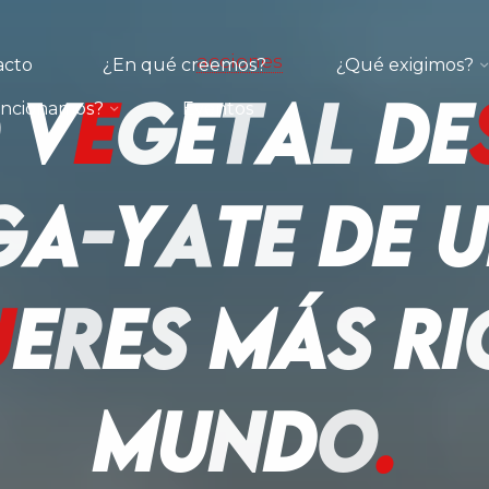
acciones
acto
¿En qué creemos?
¿Qué exigimos?
V
e
g
e
t
a
l
d
e
ncionamos?
Eventos
g
a
-
y
a
t
e
d
e
u
j
e
r
e
s
m
á
s
r
i
m
u
n
d
o
.