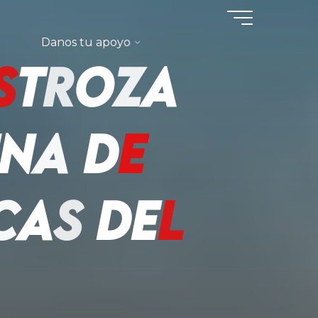
Danos tu apoyo
s
t
r
o
z
a
n
a
d
e
c
a
s
d
e
l