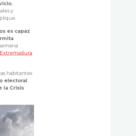
vicio
,
ales y
plique.
sos es capaz
rmita
 semana
en Extremadura
las habitantes
o electoral
 la Crisis