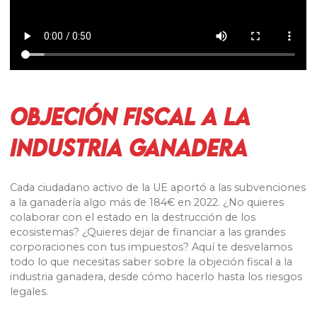
OBJECIÓN FISCAL A LA
INDUSTRIA GANADERA
Cada ciudadano activo de la UE aportó a las subvenciones
a la ganadería algo más de 184€ en 2022. ¿No quieres
colaborar con el estado en la destrucción de los
ecosistemas? ¿Quieres dejar de financiar a las grandes
corporaciones con tus impuestos? Aquí te desvelamos
todo lo que necesitas saber sobre la objeción fiscal a la
industria ganadera, desde cómo hacerlo hasta los riesgos
legales.