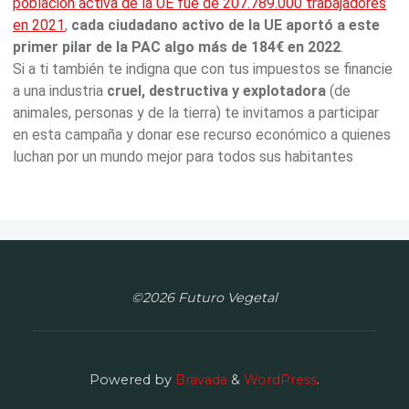
población activa de la UE fue de 207.789.000 trabajadores
en 2021
,
cada ciudadano activo de la UE aportó a este
primer pilar de la PAC algo más de 184€ en 2022
.
Si a ti también te indigna que con tus impuestos se financie
a una industria
cruel, destructiva y explotadora
(de
animales, personas y de la tierra) te invitamos a participar
en esta campaña y donar ese recurso económico a quienes
luchan por un mundo mejor para todos sus habitantes
©2026 Futuro Vegetal
Powered by
Bravada
&
WordPress
.