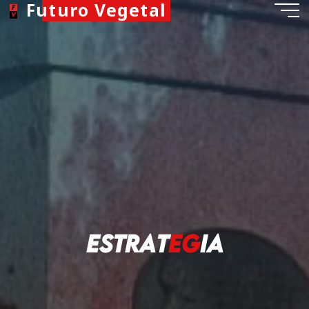
Futuro Vegetal
E
s
t
r
a
t
e
g
i
a