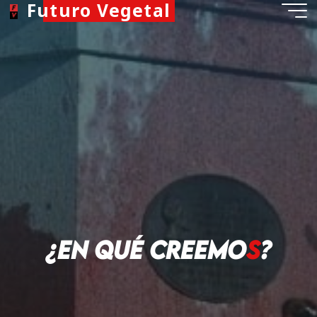
Futuro Vegetal
¿
E
n
q
u
é
c
r
e
e
m
o
s
?