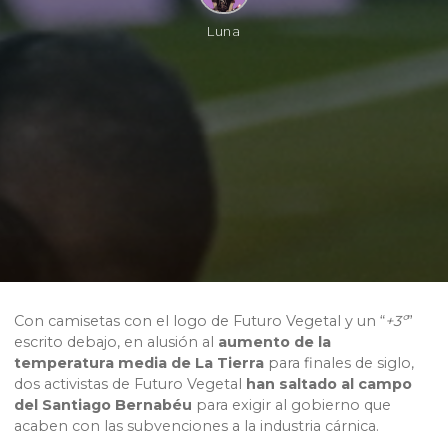
Luna
Con camisetas con el logo de Futuro Vegetal y un “
+3º
”
escrito debajo, en alusión al
aumento de la
temperatura media de La Tierra
para finales de siglo,
dos activistas de Futuro Vegetal
han saltado al campo
del Santiago Bernabéu
para exigir al gobierno que
acaben con las subvenciones a la industria cárnica.