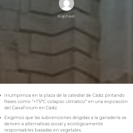
Raphael
Irrumpimoa en la plaza de la catedral de Cádiz pintando
frases como “+1’5°C colapso climatico” en una exposición
del CaixaForum en Cádiz​​​​​​​.
Exigimos que las subvenciones dirigidas a la ganadería se
deriven a alternativas social y ecológicamente
responsables basadas en vegetales.