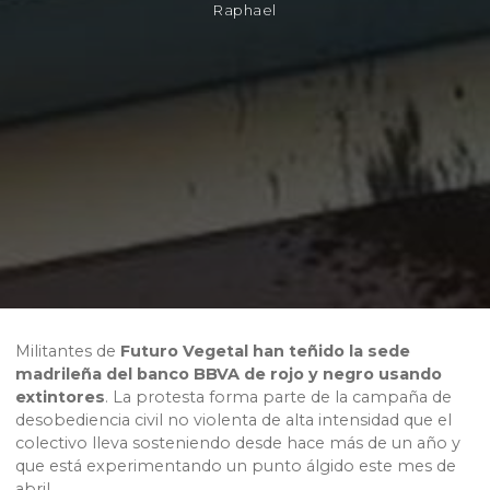
Raphael
Militantes de
Futuro Vegetal han teñido la sede
madrileña del banco BBVA de rojo y negro usando
extintores
. La protesta forma parte de la campaña de
desobediencia civil no violenta de alta intensidad que el
colectivo lleva sosteniendo desde hace más de un año y
que está experimentando un punto álgido este mes de
abril.