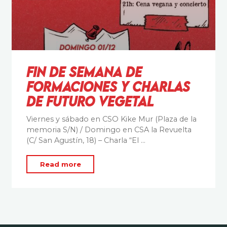
Fin de semana de
formaciones y charlas
de Futuro Vegetal
Viernes y sábado en CSO Kike Mur (Plaza de la
memoria S/N) / Domingo en CSA la Revuelta
(C/ San Agustín, 18) – Charla “El …
"Fin
Read more
de
semana
de
formaciones
y